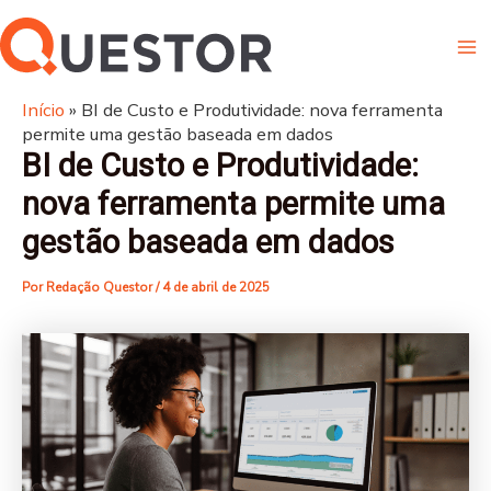
Ir
Ma
para
Me
o
conteúdo
Início
»
BI de Custo e Produtividade: nova ferramenta
permite uma gestão baseada em dados
BI de Custo e Produtividade:
nova ferramenta permite uma
gestão baseada em dados
Por
Redação Questor
/
4 de abril de 2025