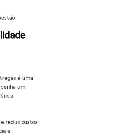
Gestão
lidade
ntregas é uma
empenha um
iência
 e reduz custos
cia e