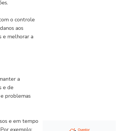
ções.
 com o controle
 danos aos
s e melhorar a
manter a
s e de
s e problemas
cisos e em tempo
 Por exemplo: