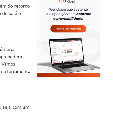
lém do retorno
ando se é o
inúmeros
ampo podem
. Vamos
uma ferramenta
Ou seja, com um