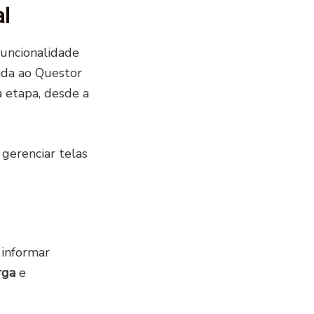
l
funcionalidade
ada ao Questor
 etapa, desde a
 gerenciar telas
 informar
rga
e