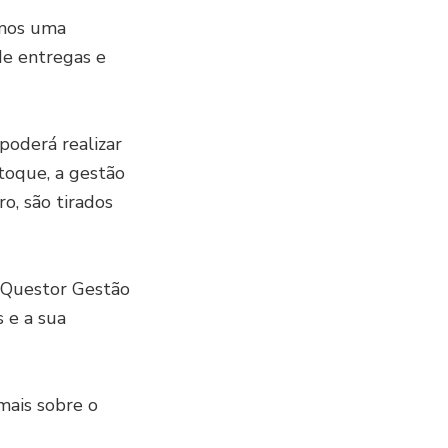
emos uma
de entregas e
poderá realizar
toque, a gestão
ro, são tirados
o Questor Gestão
s e a sua
mais sobre o