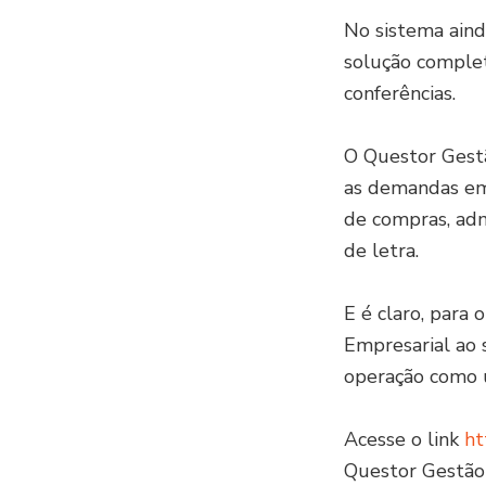
No sistema ainda
solução complet
conferências.
O Questor Gestã
as demandas emp
de compras, admi
de letra.
E é claro, para
Empresarial ao s
operação como u
Acesse o link
ht
Questor Gestão