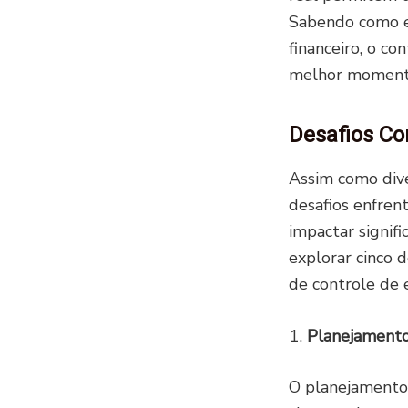
Sabendo como es
financeiro, o co
melhor momento
Desafios C
Assim como dive
desafios enfre
impactar signi
explorar cinco 
de controle de e
Planejament
O planejamento 