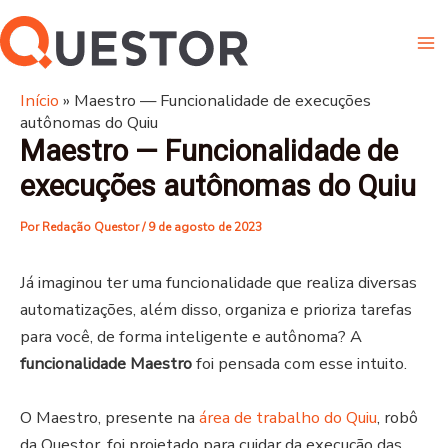
Ir
Ma
para
Me
o
conteúdo
Início
»
Maestro — Funcionalidade de execuções
autônomas do Quiu
Maestro — Funcionalidade de
execuções autônomas do Quiu
Por
Redação Questor
/
9 de agosto de 2023
Já imaginou ter uma funcionalidade que realiza diversas
automatizações, além disso, organiza e prioriza tarefas
para você, de forma inteligente e autônoma? A
funcionalidade Maestro
foi pensada com esse intuito.
O Maestro, presente na
área de trabalho do Quiu
, robô
da Questor, foi projetado para cuidar da execução das